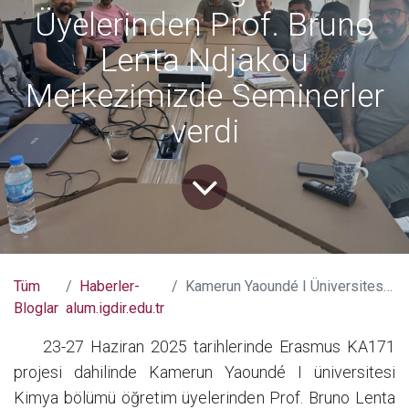
Üyelerinden Prof. Bruno
Lenta Ndjakou
Merkezimizde Seminerler
verdi
Tüm
Haberler-
Kamerun Yaoundé I Üniversitesi Kimya Bölümü Öğretim Üyelerinden Prof. Bruno Lenta Ndjakou Merkezimizde Seminerler verdi
Bloglar
alum.igdir.edu.tr
​23-27 Haziran 2025 tarihlerinde Erasmus KA171
projesi dahilinde Kamerun Yaoundé I üniversitesi
Kimya bölümü öğretim üyelerinden Prof. Bruno Lenta