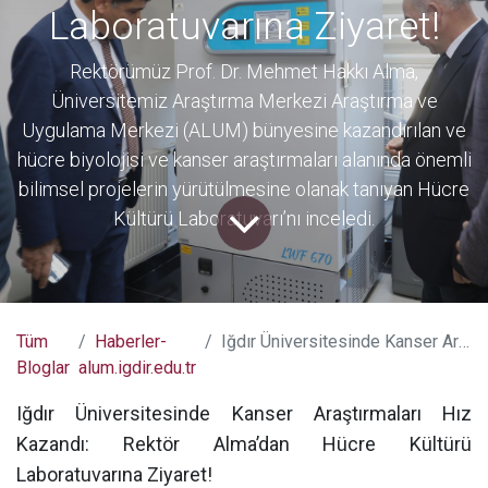
Laboratuvarına Ziyaret!
Rektörümüz Prof. Dr. Mehmet Hakkı Alma,
Üniversitemiz Araştırma Merkezi Araştırma ve
Uygulama Merkezi (ALUM) bünyesine kazandırılan ve
hücre biyolojisi ve kanser araştırmaları alanında önemli
bilimsel projelerin yürütülmesine olanak tanıyan Hücre
Kültürü Laboratuvarı’nı inceledi.
Tüm
Haberler-
Iğdır Üniversitesinde Kanser Araştırmaları Hız Kazandı: Rektör Alma’dan Hücre Kültürü Laboratuvarına Ziyaret!
Bloglar
alum.igdir.edu.tr
Iğdır Üniversitesinde Kanser Araştırmaları Hız
Kazandı: Rektör Alma’dan Hücre Kültürü
Laboratuvarına Ziyaret!