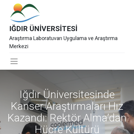
IĞDIR ÜNİ​VERSİT​ESİ
Araştırma Laboratuvarı Uygulama ve Araştırma
Merkezi
Iğdır Üniversitesinde
Kanser Araştırmaları Hız
Kazandı: Rektör Alma’dan
Hücre Kültürü